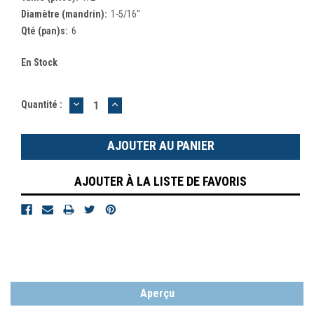
Diamètre (mandrin):
1-5/16"
Qté (pan)s:
6
En Stock
DIMINUER
AUGMENTER
Quantité :
LA
LA
QUANTITÉ
QUANTITÉ
:
:
AJOUTER À LA LISTE DE FAVORIS
Aperçu