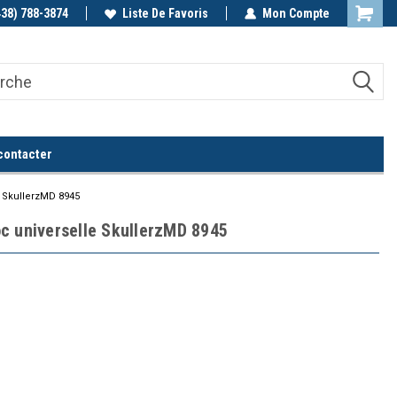
438) 788-3874
Appelez-nous!
Liste De Favoris
Mon Compte
contacter
 SkullerzMD 8945
c universelle SkullerzMD 8945