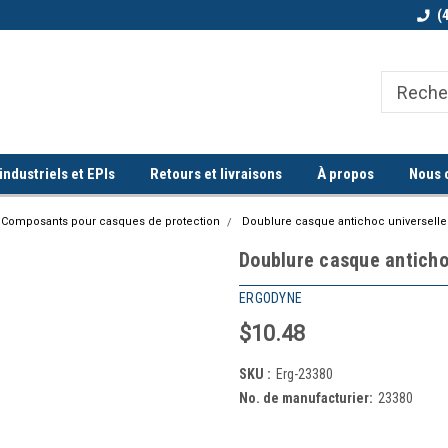
Bienvenue chez Quorum industriel !
Commande minimum de 100$
(
ndustriels et EPIs
Retours et livraisons
À propos
Nous 
Composants pour casques de protection
Doublure casque antichoc universelle
Doublure casque anticho
ERGODYNE
$10.48
SKU :
Erg-23380
No. de manufacturier:
23380