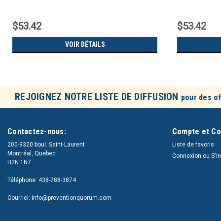
$53.42
$53.42
VOIR DÉTAILS
REJOIGNEZ NOTRE LISTE DE DIFFUSION
pour des of
Contactez-nous:
Compte et C
200-9320 boul. Saint-Laurent
Liste de favoris
Montréal, Quebec
Connexion
ou
S'i
H2N 1N7
Téléphone: 438-788-3874
Courriel: info@preventionquorum.com