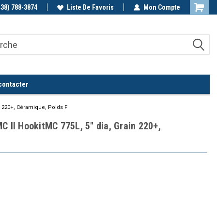
438) 788-3874
Appelez-nous!
Liste De Favoris
Mon Compte
contacter
n 220+, Céramique, Poids F
C II HookitMC 775L, 5" dia, Grain 220+,