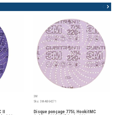
3M
Sku:
3M-AB64271
 II
Disque ponçage 775L HookitMC