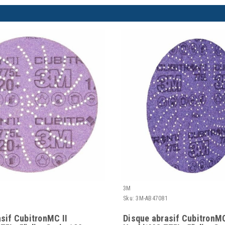
3M
Sku:
3M-AB47081
sif CubitronMC II
Disque abrasif CubitronMC