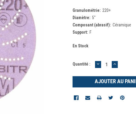
Granulométrie:
220+
Diamètre:
5"
Composant (abrasif):
Céramique
Support:
F
En Stock
DIMINUER
AUGMEN
Quantité :
LA
LA
QUANTITÉ
QUANTIT
:
: