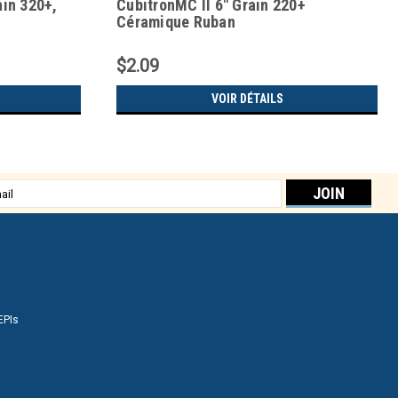
ain 320+,
CubitronMC II 6" Grain 220+
Céramique Ruban
$2.09
VOIR DÉTAILS
sse
EPIs