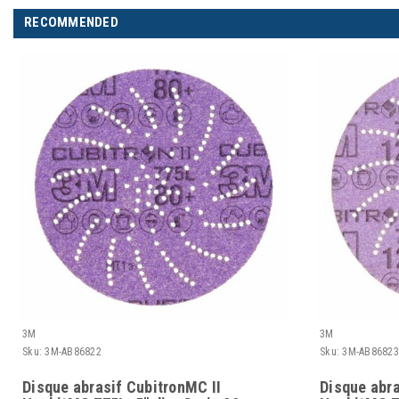
RECOMMENDED
3M
3M
Sku:
3M-AB86822
Sku:
3M-AB86823
Disque abrasif CubitronMC II
Disque abra