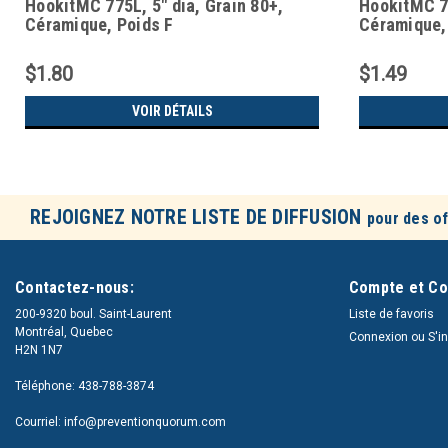
HookitMC 775L, 5" dia, Grain 80+,
HookitMC 77
Céramique, Poids F
Céramique,
$1.80
$1.49
VOIR DÉTAILS
REJOIGNEZ NOTRE LISTE DE DIFFUSION
pour des of
Contactez-nous:
Compte et C
200-9320 boul. Saint-Laurent
Liste de favoris
Montréal, Quebec
Connexion
ou
S'i
H2N 1N7
Téléphone: 438-788-3874
Courriel: info@preventionquorum.com