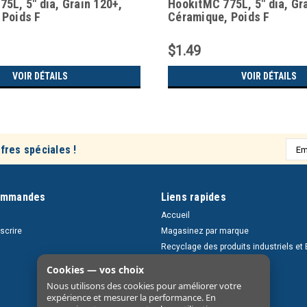
5L, 5" dia, Grain 120+,
HookitMC 775L, 5" dia, Gr
 Poids F
Céramique, Poids F
$1.49
VOIR DÉTAILS
VOIR DÉTAILS
Adre
fres spéciales !
e-
mail
ommandes
Liens rapides
Accueil
nscrire
Magasinez par marque
Recyclage des produits industriels et 
Retours et livraisons
Cookies — vos choix
À propos
Nous utilisons des cookies pour améliorer votre
Nous contacter
expérience et mesurer la performance. En