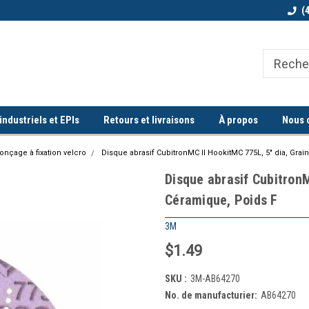
Bienvenue chez Quorum industriel !
Commande minimum de 100$
(
ndustriels et EPIs
Retours et livraisons
À propos
Nous 
nçage à fixation velcro
Disque abrasif CubitronMC II HookitMC 775L, 5" dia, Grai
Disque abrasif CubitronM
Céramique, Poids F
3M
$1.49
SKU :
3M-AB64270
No. de manufacturier:
AB64270