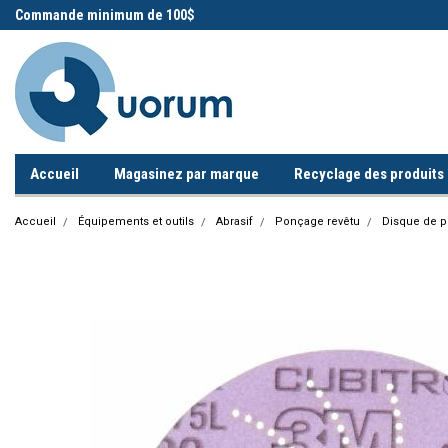
 !
Commande minimum de 100$
Appelez-nous!
Accueil
Magasinez par marque
Recyclage des produits i
Accueil
Équipements et outils
Abrasif
Ponçage revêtu
Disque de po