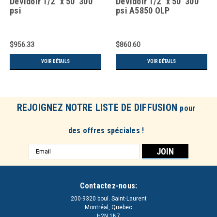
Dévidoir 1/2" x 50' 300
Dévidoir 1/2" x 50' 300
psi
psi A5850 OLP
$956.33
$860.60
VOIR DÉTAILS
VOIR DÉTAILS
REJOIGNEZ NOTRE LISTE DE DIFFUSION
pour
des offres spéciales !
Adresse
e-
mail
Contactez-nous:
200-9320 boul. Saint-Laurent
Montréal, Quebec
H2N 1N7