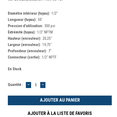
Diamètre intérieur (tuyau):
1/2"
Longueur (tuyau):
50'
Pression d'utilisation:
300 psi
Extrémité (tuyau):
1/2" NPTM
Hauteur (enrouleur):
20,25"
Largeur (enrouleur):
19,75"
Profondeur (enrouleur):
7"
Connecteur (sortie):
1/2" NPTF
En Stock
DIMINUER
AUGMENTER
Quantité :
LA
LA
QUANTITÉ
QUANTITÉ
:
:
AJOUTER À LA LISTE DE FAVORIS