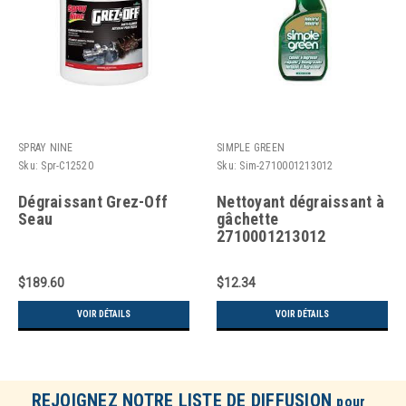
SPRAY NINE
SIMPLE GREEN
Sku:
Spr-C12520
Sku:
Sim-2710001213012
Dégraissant Grez-Off
Nettoyant dégraissant à
Seau
gâchette
2710001213012
$189.60
$12.34
VOIR DÉTAILS
VOIR DÉTAILS
REJOIGNEZ NOTRE LISTE DE DIFFUSION
pour