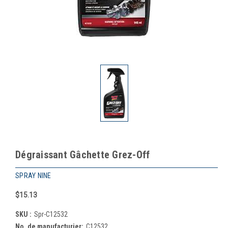
Dégraissant Gâchette Grez-Off
SPRAY NINE
$15.13
SKU :
Spr-C12532
No. de manufacturier:
C12532