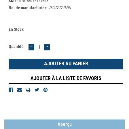
SKU :
Nor-78072727695
No. de manufacturier:
78072727695
En Stock
DIMINUER
AUGMENTER
Quantité :
LA
LA
QUANTITÉ
QUANTITÉ
:
:
AJOUTER À LA LISTE DE FAVORIS
Aperçu