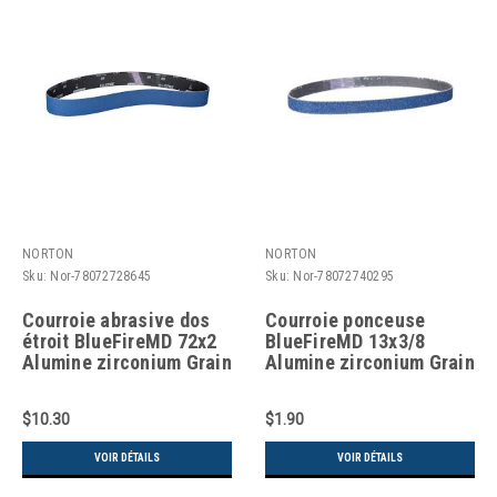
NORTON
NORTON
Sku:
Nor-78072728645
Sku:
Nor-78072740295
Courroie abrasive dos
Courroie ponceuse
étroit BlueFireMD 72x2
BlueFireMD 13x3/8
Alumine zirconium Grain
Alumine zirconium Grain
60
60
$10.30
$1.90
VOIR DÉTAILS
VOIR DÉTAILS