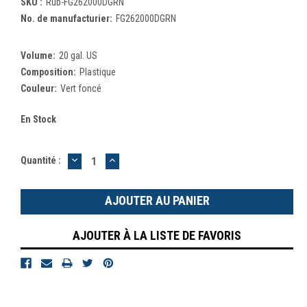
SKU :
Rub-FG262000DGRN
No. de manufacturier:
FG262000DGRN
Volume:
20 gal. US
Composition:
Plastique
Couleur:
Vert foncé
En Stock
DIMINUER
AUGMENTER
Quantité :
LA
LA
QUANTITÉ
QUANTITÉ
:
:
AJOUTER À LA LISTE DE FAVORIS