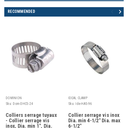
RECOMMENDED
DOMINION
IDEAL CLAMP
Sku:
Dom-DHC5-24
Sku:
Ide-HAS-96
Colliers serrage tuyaux
Collier serrage vis inox
- Collier serrage vis
Dia. min 4-1/2" Dia. max
inox, Dia. min 1", Dia.
6-1/2"