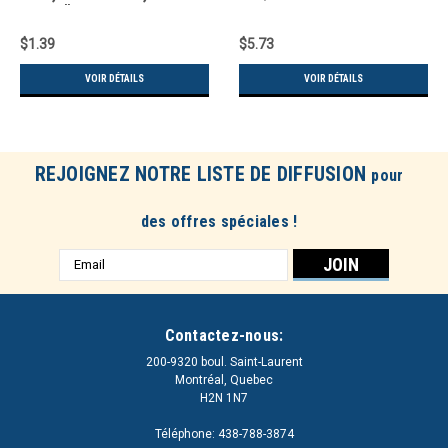
max 2"
$1.39
$5.73
VOIR DÉTAILS
VOIR DÉTAILS
REJOIGNEZ NOTRE LISTE DE DIFFUSION
pour
des offres spéciales !
Adresse
e-
mail
Contactez-nous:
200-9320 boul. Saint-Laurent
Montréal, Quebec
H2N 1N7
Téléphone: 438-788-3874