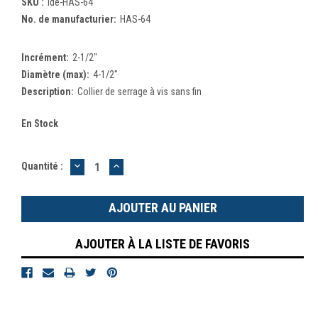
SKU :
Ide-HAS-64
No. de manufacturier:
HAS-64
Incrément:
2-1/2"
Diamètre (max):
4-1/2"
Description:
Collier de serrage à vis sans fin
En Stock
DIMINUER
AUGMENTER
Quantité :
LA
LA
QUANTITÉ
QUANTITÉ
:
:
AJOUTER À LA LISTE DE FAVORIS