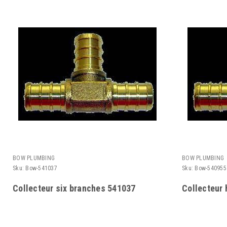
BOW PLUMBING
BOW PLUMBING
Sku:
Bow-541037
Sku:
Bow-540955
Collecteur six branches 541037
Collecteur 