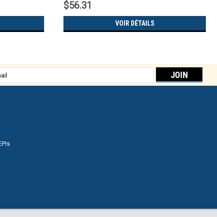
$56.31
VOIR DÉTAILS
sse
EPIs