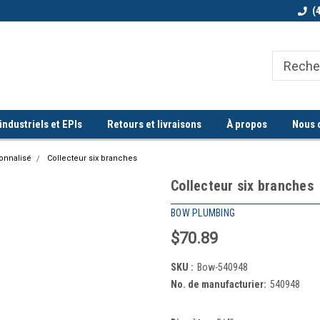
Bienvenue chez Quorum industriel !
Commande minimum de 100$
(
ndustriels et EPIs
Retours et livraisons
À propos
Nous 
onnalisé
Collecteur six branches
Collecteur six branches
BOW PLUMBING
$70.89
SKU :
Bow-540948
No. de manufacturier:
540948