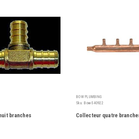
BOW PLUMBING
Sku:
Bow-540922
huit branches
Collecteur quatre branche