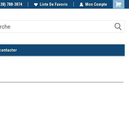
438) 788-3874
Appelez-nous!
Liste De Favoris
Mon Compte
contacter