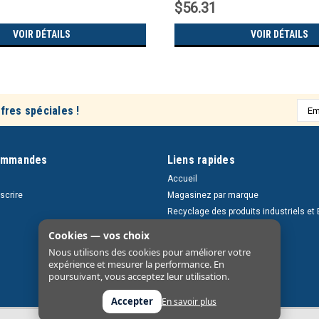
$56.31
VOIR DÉTAILS
VOIR DÉTAILS
Adre
fres spéciales !
e-
mail
ommandes
Liens rapides
Accueil
nscrire
Magasinez par marque
Recyclage des produits industriels et 
Retours et livraisons
Cookies — vos choix
À propos
Nous utilisons des cookies pour améliorer votre
Nous contacter
expérience et mesurer la performance. En
poursuivant, vous acceptez leur utilisation.
Accepter
En savoir plus