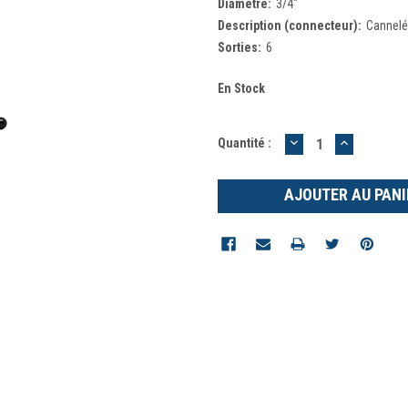
Diamètre:
3/4"
Description (connecteur):
Cannelé
Sorties:
6
En Stock
DIMINUER
AUGMEN
Quantité :
LA
LA
QUANTITÉ
QUANTIT
:
: