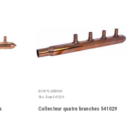
BOW PLUMBING
Sku:
Bow-541029
s
Collecteur quatre branches 541029