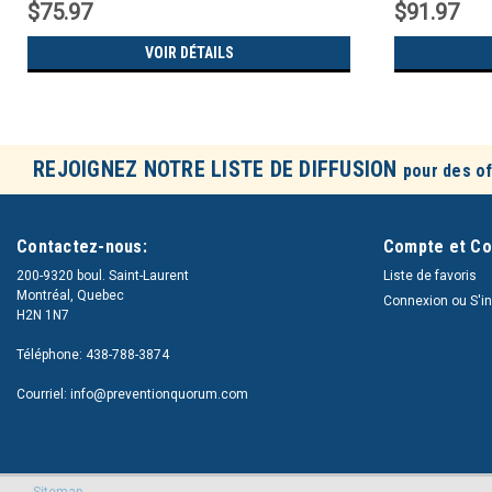
$75.97
$91.97
VOIR DÉTAILS
REJOIGNEZ NOTRE LISTE DE DIFFUSION
pour des of
Contactez-nous:
Compte et C
200-9320 boul. Saint-Laurent
Liste de favoris
Montréal, Quebec
Connexion
ou
S'i
H2N 1N7
Téléphone: 438-788-3874
Courriel: info@preventionquorum.com