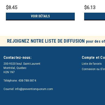
$8.45
$6.13
VOIR DÉTAILS
REJOIGNEZ NOTRE LISTE DE DIFFUSION
pour des of
Contactez-nous:
Compte et C
200-9320 boul. Saint-Laurent
Liste de favoris
Montréal, Quebec
Connexion
ou
S'i
H2N 1N7
Téléphone: 438-788-3874
Courriel: info@preventionquorum.com