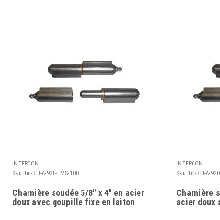
INTERCON
INTERCON
Sku:
Int-BH-A-920-FMS-100
Sku:
Int-BH-A-92
Charnière soudée 5/8" x 4" en acier
Charnière s
doux avec goupille fixe en laiton
acier doux 