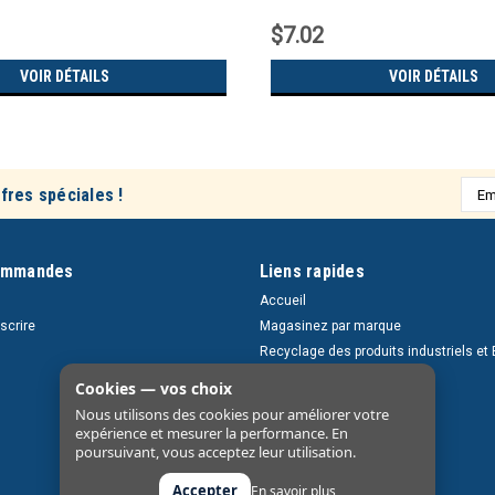
$7.02
VOIR DÉTAILS
VOIR DÉTAILS
Adre
fres spéciales !
e-
mail
ommandes
Liens rapides
Accueil
nscrire
Magasinez par marque
Recyclage des produits industriels et 
Retours et livraisons
Cookies — vos choix
À propos
Nous utilisons des cookies pour améliorer votre
Nous contacter
expérience et mesurer la performance. En
poursuivant, vous acceptez leur utilisation.
Accepter
En savoir plus