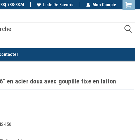
438) 788-3874
Appelez-nous!
Liste De Favoris
Mon Compte
contacter
6" en acier doux avec goupille fixe en laiton
MS-150