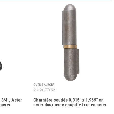
OUTILS AURORA
Sku:
Out-TTV434
-3/4", Acier
Charnière soudée 0,315" x 1,969" en
 acier
acier doux avec goupille fixe en acier