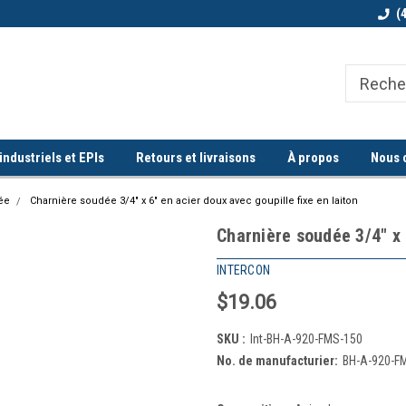
Bienvenue chez Quorum industriel !
Commande minimum de 100$
(
ndustriels et EPIs
Retours et livraisons
À propos
Nous 
dée
Charnière soudée 3/4" x 6" en acier doux avec goupille fixe en laiton
Charnière soudée 3/4" x 
INTERCON
$19.06
SKU :
Int-BH-A-920-FMS-150
No. de manufacturier:
BH-A-920-F