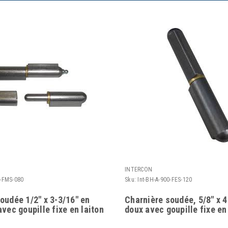
INTERCON
0-FMS-080
Sku:
Int-BH-A-900-FES-120
oudée 1/2" x 3-3/16" en
Charnière soudée, 5/8" x 4
avec goupille fixe en laiton
doux avec goupille fixe en