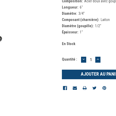
Composition:
Acier doux avec goupil
Longueur:
6"
Diamètre:
3/4"
Composant (charnière):
Laiton
Diamètre (goupille):
1/2"
Épaisseur:
1"
En Stock
DIMINUER
AUGMEN
Quantité :
LA
LA
QUANTITÉ
QUANTIT
:
: