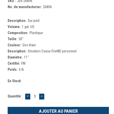
SKU :
Jus-26806
No. de manufacturier:
26806
Description:
Sur pied
Volume:
1 gal. US
Composition:
Plastique
Taille:
30"
Couleur:
Gris étain
Description:
Smokers Cease-FireMD personnel
Diamètre:
11"
Certifié:
FM
Poids:
6 lb
En Stock
DIMINUER
AUGMENTER
Quantité :
LA
LA
QUANTITÉ
QUANTITÉ
:
: