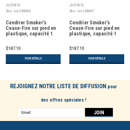
JUSTRITE
JUSTRITE
Sku:
Jus-26806G
Sku:
Jus-26806T
Cendrier Smoker's
Cendrier Smoker's
Cease-Fire sur pied en
Cease-Fire sur pied en
plastique, capacité 1
plastique, capacité 1
gal. US, hauteur 30"
gal. US, hauteur 30"
26806G
26806T
$187.10
$187.10
VOIR DÉTAILS
VOIR DÉTAILS
REJOIGNEZ NOTRE LISTE DE DIFFUSION
pour
des offres spéciales !
Adresse
e-
mail