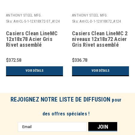
ANTHONY STEEL MFG.
ANTHONY STEEL MFG.
Sku:
Ant-CL-S-1-12X18X72-ST_A124
Sku:
Ant-CL-D-1-12X18X72_A124
Casiers Clean LineMC
Casiers Clean LineMC 2
12x18x78 Acier Gris
niveaux 12x18x72 Acier
Rivet assemblé
Gris Rivet assemblé
$372.58
$336.78
VOIR DÉTAILS
VOIR DÉTAILS
REJOIGNEZ NOTRE LISTE DE DIFFUSION
pour
des offres spéciales !
Adresse
e-