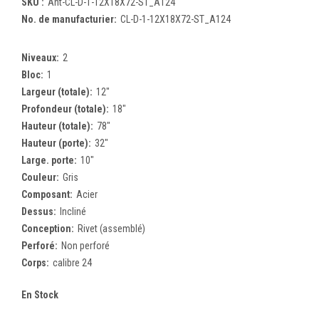
SKU :
Ant-CL-D-1-12X18X72-ST_A124
No. de manufacturier:
CL-D-1-12X18X72-ST_A124
Niveaux:
2
Bloc:
1
Largeur (totale):
12"
Profondeur (totale):
18"
Hauteur (totale):
78"
Hauteur (porte):
32"
Large. porte:
10"
Couleur:
Gris
Composant:
Acier
Dessus:
Incliné
Conception:
Rivet (assemblé)
Perforé:
Non perforé
Corps:
calibre 24
En Stock