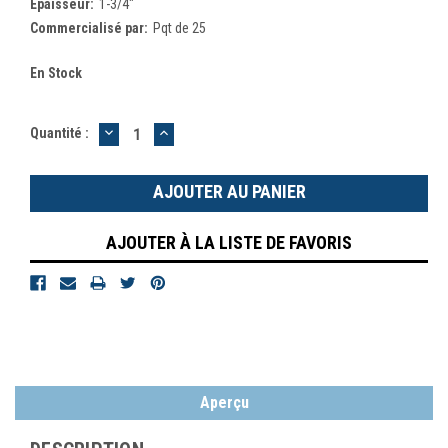
Épaisseur:
1-3/4"
Commercialisé par:
Pqt de 25
En Stock
DIMINUER
AUGMENTER
Quantité :
LA
LA
QUANTITÉ
QUANTITÉ
:
:
AJOUTER À LA LISTE DE FAVORIS
Aperçu