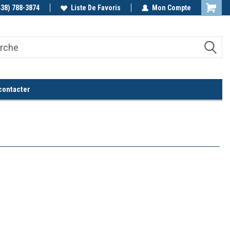
438) 788-3874
Appelez-nous!
Liste De Favoris
Mon Compte
contacter