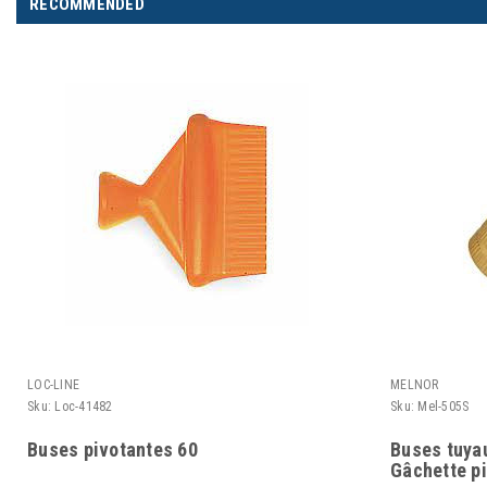
RECOMMENDED
LOC-LINE
MELNOR
Sku:
Loc-41482
Sku:
Mel-505S
Buses pivotantes 60
Buses tuyau
Gâchette pi