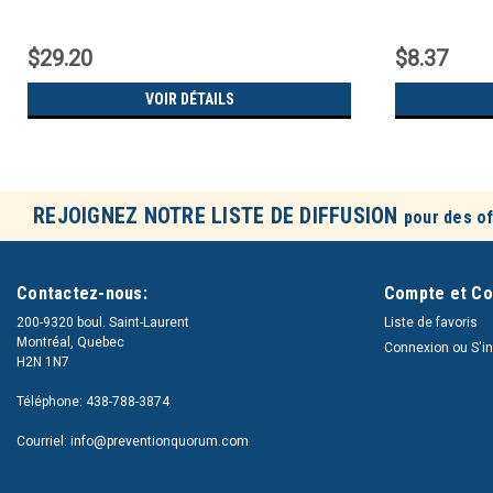
$29.20
$8.37
VOIR DÉTAILS
REJOIGNEZ NOTRE LISTE DE DIFFUSION
pour des of
Contactez-nous:
Compte et C
200-9320 boul. Saint-Laurent
Liste de favoris
Montréal, Quebec
Connexion
ou
S'i
H2N 1N7
Téléphone: 438-788-3874
Courriel: info@preventionquorum.com