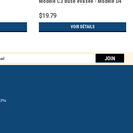
Modèle C3 Buse évasée - Modèle D4
Buse évasée - Modèle E5
$19.79
VOIR DÉTAILS
sse
EPIs