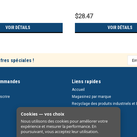
$28.47
VOIR DÉTAILS
VOIR DÉTAILS
Adre
fres spéciales !
e-
mail
ommandes
Liens rapides
Accueil
nscrire
Magasinez par marque
Recyclage des produits industriels et 
Retours et livraisons
Cookies — vos choix
À propos
Nous utilisons des cookies pour améliorer votre
Nous contacter
expérience et mesurer la performance. En
poursuivant, vous acceptez leur utilisation.