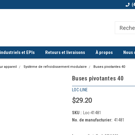
Bienvenue chez Quorum industriel !
Commande minimum de 100$
(
ndustriels et EPIs
Retours et livraisons
À propos
Nous 
r appareil
Système de refroidissement modulaire
Buses pivotantes 40
Buses pivotantes 40
LOC-LINE
$29.20
SKU :
Loc-41481
No. de manufacturier:
41481