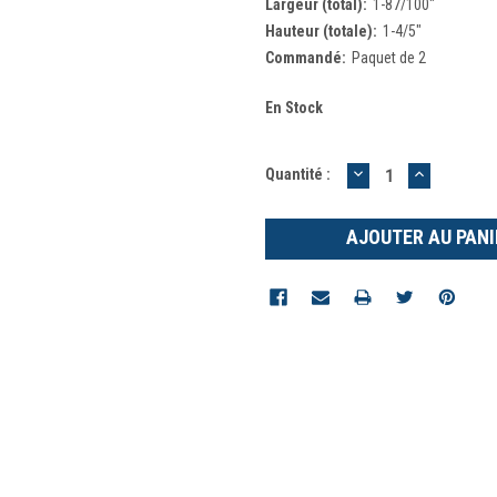
Largeur (total):
1-87/100"
Hauteur (totale):
1-4/5"
Commandé:
Paquet de 2
En Stock
DIMINUER
AUGMEN
Quantité :
LA
LA
QUANTITÉ
QUANTIT
:
: