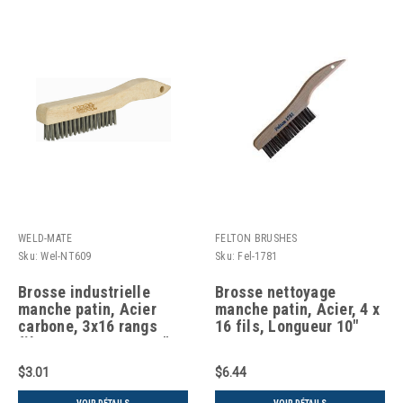
WELD-MATE
FELTON BRUSHES
Sku:
Wel-NT609
Sku:
Fel-1781
Brosse industrielle
Brosse nettoyage
manche patin, Acier
manche patin, Acier, 4 x
carbone, 3x16 rangs
16 fils, Longueur 10"
fils, Longueur 10-1/2"
$3.01
$6.44