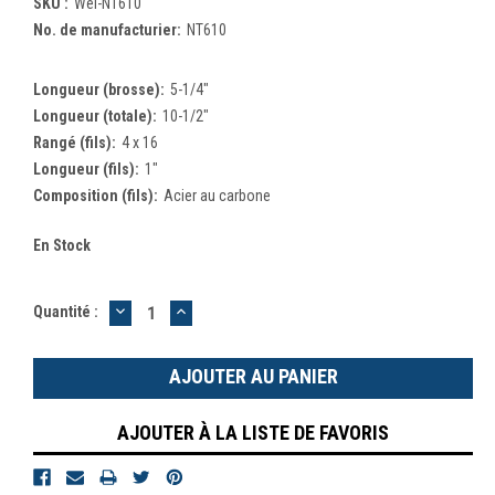
SKU :
Wel-NT610
No. de manufacturier:
NT610
Longueur (brosse):
5-1/4"
Longueur (totale):
10-1/2"
Rangé (fils):
4 x 16
Longueur (fils):
1"
Composition (fils):
Acier au carbone
En Stock
DIMINUER
AUGMENTER
Quantité :
LA
LA
QUANTITÉ
QUANTITÉ
:
:
AJOUTER À LA LISTE DE FAVORIS