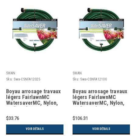
SWAN
SWAN
Sku:
Swa-CSNFA12025
Sku:
Swa-CSNFA12100
Boyau arrosage travaux
Boyau arrosage travaux
légers FairlawnMC
légers FairlawnMC
WatersaverMC, Nylon,
WatersaverMC, Nylon,
1/2" x 25'
1/2" x 100'
$33.76
$106.31
VOIR DÉTAILS
VOIR DÉTAILS