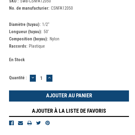
SKU :
Swa-CSNFA12050
No. de manufacturier:
CSNFA12050
Diamètre (tuyau):
1/2"
Longueur (tuyau):
50'
Composition (boyau):
Nylon
Raccords:
Plastique
En Stock
DIMINUER
AUGMENTER
Quantité :
LA
LA
QUANTITÉ
QUANTITÉ
:
:
AJOUTER À LA LISTE DE FAVORIS