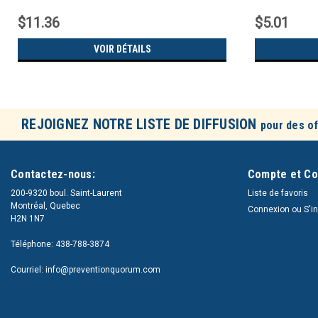
$11.36
$5.01
VOIR DÉTAILS
REJOIGNEZ NOTRE LISTE DE DIFFUSION
pour des of
Contactez-nous:
Compte et C
200-9320 boul. Saint-Laurent
Liste de favoris
Montréal, Quebec
Connexion
ou
S'i
H2N 1N7
Téléphone: 438-788-3874
Courriel: info@preventionquorum.com