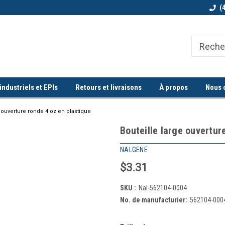
Bienvenue chez Quorum industriel !
Commande minimum de 100$
(
ndustriels et EPIs
Retours et livraisons
À propos
Nous 
e ouverture ronde 4 oz en plastique
Bouteille large ouvertur
NALGENE
$3.31
SKU :
Nal-562104-0004
No. de manufacturier:
562104-000