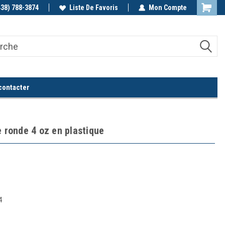
438) 788-3874
Appelez-nous!
Liste De Favoris
Mon Compte
contacter
e ronde 4 oz en plastique
4