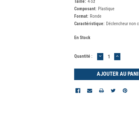
Taille:
4 oz
Composant:
Plastique
Format:
Ronde
Caractéristique:
Déclencheur non 
En Stock
DIMINUER
AUGMEN
Quantité :
LA
LA
QUANTITÉ
QUANTIT
:
: