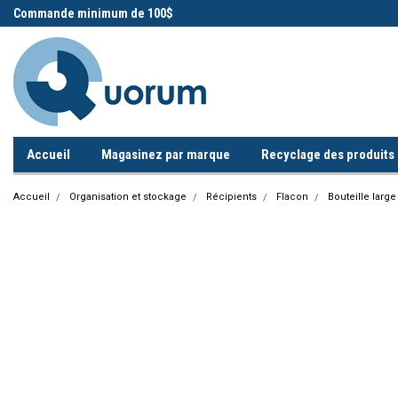
 !
Commande minimum de 100$
Appelez-nous!
Accueil
Magasinez par marque
Recyclage des produits i
Accueil
Organisation et stockage
Récipients
Flacon
Bouteille larg