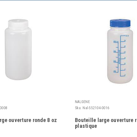
NALGENE
0008
Sku:
Nal-552104-0016
arge ouverture ronde 8 oz
Bouteille large ouverture 
plastique