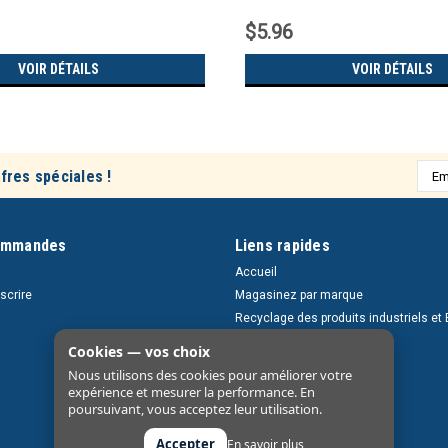
$5.96
VOIR DÉTAILS
VOIR DÉTAILS
Adre
fres spéciales !
e-
mail
ommandes
Liens rapides
Accueil
nscrire
Magasinez par marque
Recyclage des produits industriels et 
Retours et livraisons
Cookies — vos choix
À propos
Nous utilisons des cookies pour améliorer votre
Nous contacter
expérience et mesurer la performance. En
poursuivant, vous acceptez leur utilisation.
Accepter
En savoir plus