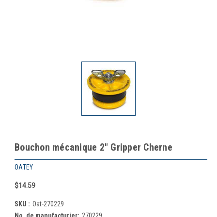
Bouchon mécanique 2" Gripper Cherne
OATEY
$14.59
SKU :
Oat-270229
No. de manufacturier:
270229