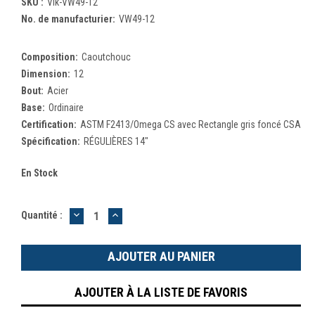
SKU :
Vik-VW49-12
No. de manufacturier:
VW49-12
Composition:
Caoutchouc
Dimension:
12
Bout:
Acier
Base:
Ordinaire
Certification:
ASTM F2413/Omega CS avec Rectangle gris foncé CSA
Spécification:
RÉGULIÈRES 14"
En Stock
DIMINUER
AUGMENTER
Quantité :
LA
LA
QUANTITÉ
QUANTITÉ
:
:
AJOUTER À LA LISTE DE FAVORIS