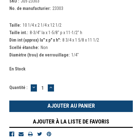
SKU :
Jus-23303
No. de manufacturier:
23303
Taille:
10 1/4 x 2 1/4 x 12 1/2
Taille int.:
8-3/4" la x 1-5/8" p x 11-1/2" h
Dim int (approx) la" x p" x h":
8 3/4 x 1 5/8 x 11 1/2
Scellé étanche:
Non
Diamètre (trou) de verrouillage:
1/4"
En Stock
DIMINUER
AUGMENTER
Quantité :
LA
LA
QUANTITÉ
QUANTITÉ
:
:
AJOUTER À LA LISTE DE FAVORIS