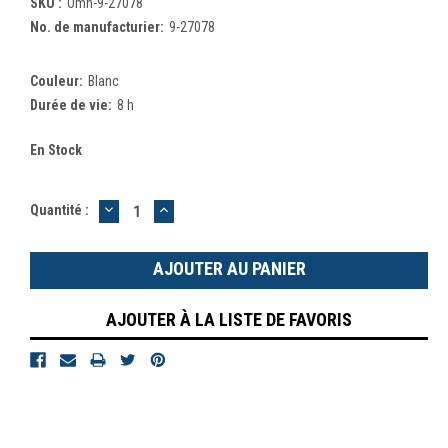
SKU :
Omn-9-27078
No. de manufacturier:
9-27078
Couleur:
Blanc
Durée de vie:
8 h
En Stock
DIMINUER
AUGMENTER
Quantité :
LA
LA
QUANTITÉ
QUANTITÉ
:
:
AJOUTER À LA LISTE DE FAVORIS