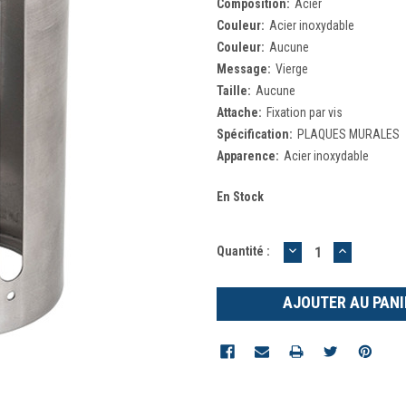
Composition:
Acier
Couleur:
Acier inoxydable
Couleur:
Aucune
Message:
Vierge
Taille:
Aucune
Attache:
Fixation par vis
Spécification:
PLAQUES MURALES
Apparence:
Acier inoxydable
En Stock
DIMINUER
AUGMEN
Quantité :
LA
LA
QUANTITÉ
QUANTIT
:
: