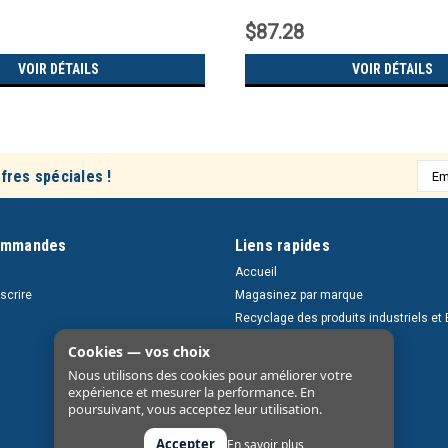
$87.28
VOIR DÉTAILS
VOIR DÉTAILS
Adre
fres spéciales !
e-
mail
ommandes
Liens rapides
Accueil
nscrire
Magasinez par marque
Recyclage des produits industriels et 
Retours et livraisons
Cookies — vos choix
À propos
Nous utilisons des cookies pour améliorer votre
Nous contacter
expérience et mesurer la performance. En
poursuivant, vous acceptez leur utilisation.
Accepter
En savoir plus