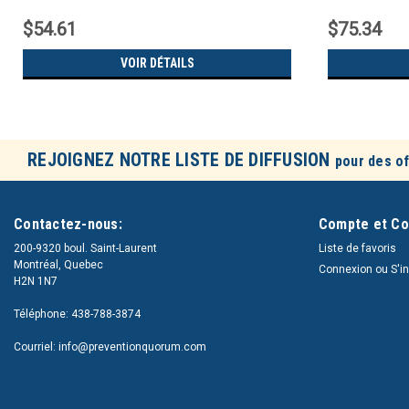
$54.61
$75.34
VOIR DÉTAILS
REJOIGNEZ NOTRE LISTE DE DIFFUSION
pour des of
Contactez-nous:
Compte et C
200-9320 boul. Saint-Laurent
Liste de favoris
Montréal, Quebec
Connexion
ou
S'i
H2N 1N7
Téléphone: 438-788-3874
Courriel: info@preventionquorum.com