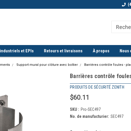
Bienvenue chez Quorum industriel !
Commande minimum de 100$
(
ndustriels et EPIs
Retours et livraisons
À propos
Nous 
ements
Support mural pour clôture avec boîtier
Barrières contrôle foules - pl
Barrières contrôle foule
PRODUITS DE SÉCURITÉ ZENITH
$60.11
SKU :
Pro-SEC497
No. de manufacturier:
SEC497