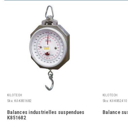
KILOTECH
KILOTECH
Sku:
Kil-K851682
Sku:
Kil-K852410
Balances industrielles suspendues
Balance su
K851682