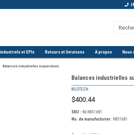
Bienvenue chez Quorum industriel !
Commande minimum de 100$
(
ndustriels et EPIs
Retours et livraisons
À propos
Nous 
Balances industrielles suspendues
Balances industrielles 
KILOTECH
$400.44
SKU :
Kil-K851681
No. de manufacturier:
K851681