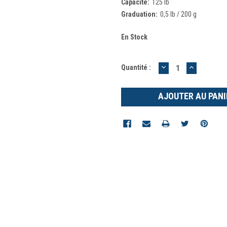
Capacité:
125 lb
Graduation:
0,5 lb / 200 g
En Stock
DIMINUER
AUGMEN
Quantité :
LA
LA
QUANTITÉ
QUANTIT
:
: