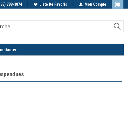
438) 788-3874
Appelez-nous!
Liste De Favoris
Mon Compte
contacter
suspendues