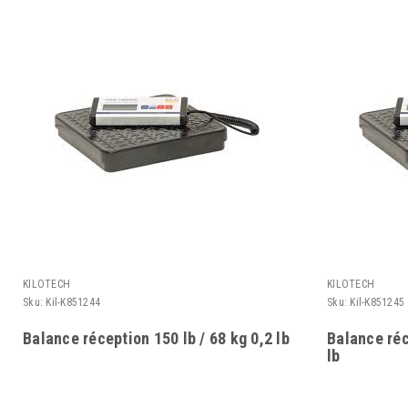
KILOTECH
KILOTECH
Sku:
Kil-K851244
Sku:
Kil-K851245
Balance réception 150 lb / 68 kg 0,2 lb
Balance réc
lb