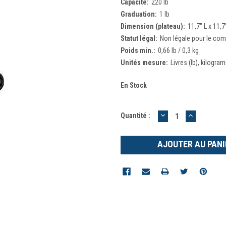
Capacité:
220 lb
Graduation:
1 lb
Dimension (plateau):
11,7" L x 11,
Statut légal:
Non légale pour le co
Poids min.:
0,66 lb / 0,3 kg
Unités mesure:
Livres (lb), kilogra
En Stock
DIMINUER
AUGMEN
Quantité :
LA
LA
QUANTITÉ
QUANTIT
:
: