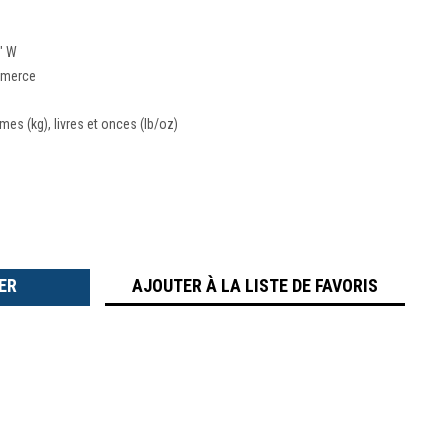
7" W
mmerce
mmes (kg), livres et onces (lb/oz)
TER
É
AJOUTER À LA LISTE DE FAVORIS