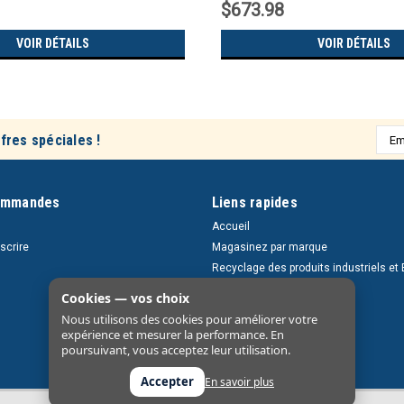
$673.98
VOIR DÉTAILS
VOIR DÉTAILS
Adre
fres spéciales !
e-
mail
ommandes
Liens rapides
Accueil
nscrire
Magasinez par marque
Recyclage des produits industriels et 
Retours et livraisons
Cookies — vos choix
À propos
Nous utilisons des cookies pour améliorer votre
Nous contacter
expérience et mesurer la performance. En
poursuivant, vous acceptez leur utilisation.
Accepter
En savoir plus