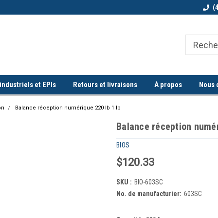
Bienvenue chez Quorum industriel !
Commande minimum de 100$
(
ndustriels et EPIs
Retours et livraisons
À propos
Nous 
on
Balance réception numérique 220 lb 1 lb
Balance réception numér
BIOS
$120.33
SKU :
BIO-603SC
No. de manufacturier:
603SC