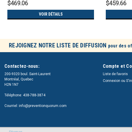
$469.06
$459.66
VOIR DÉTAILS
REJOIGNEZ NOTRE LISTE DE DIFFUSION
pour des of
Contactez-nous:
Compte et C
200-9320 boul. Saint-Laurent
Liste de favoris
Montréal, Quebec
Connexion
ou
S'i
H2N 1N7
Téléphone: 438-788-3874
Courriel: info@preventionquorum.com