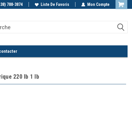
438) 788-3874
Appelez-nous!
Liste De Favoris
Mon Compte
contacter
ique 220 lb 1 lb