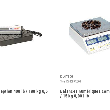
KILOTECH
Sku:
Kil-K851203
eption 400 lb / 180 kg 0,5
Balances numériques comp
/ 15 kg 0,001 lb