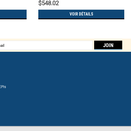
$548.02
VOIR DÉTAILS
sse
EPIs