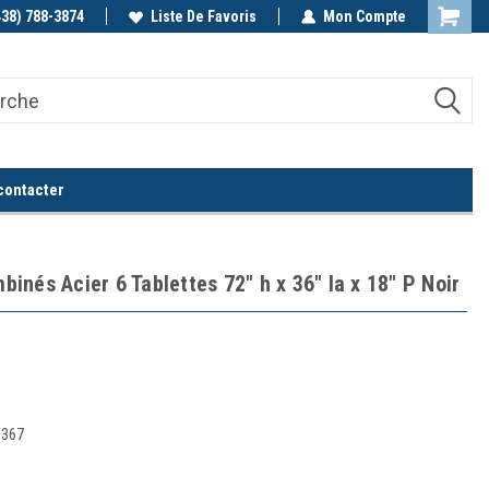
438) 788-3874
Appelez-nous!
Liste De Favoris
Mon Compte
contacter
nés Acier 6 Tablettes 72" h x 36" la x 18" P Noir
9367