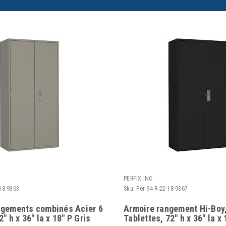
PERFIX INC.
-18-9363
Sku:
Per-94 R 22-18-9367
ngements combinés Acier 6
Armoire rangement Hi-Boy,
" h x 36" la x 18" P Gris
Tablettes, 72" h x 36" la x 