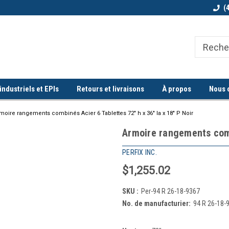
Bienvenue chez Quorum industriel !
Commande minimum de 100$
(
ndustriels et EPIs
Retours et livraisons
À propos
Nous 
moire rangements combinés Acier 6 Tablettes 72" h x 36" la x 18" P Noir
Armoire rangements combi
PERFIX INC.
$1,255.02
SKU :
Per-94 R 26-18-9367
No. de manufacturier:
94 R 26-18-