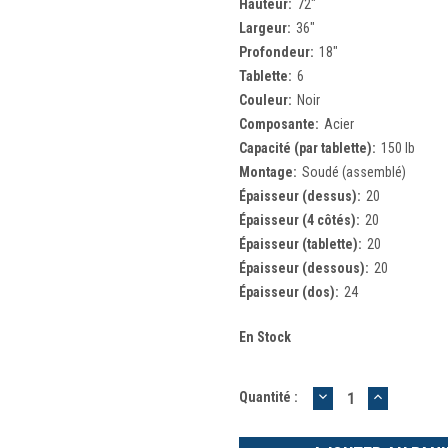
Hauteur:
72"
Largeur:
36"
Profondeur:
18"
Tablette:
6
Couleur:
Noir
Composante:
Acier
Capacité (par tablette):
150 lb
Montage:
Soudé (assemblé)
Épaisseur (dessus):
20
Épaisseur (4 côtés):
20
Épaisseur (tablette):
20
Épaisseur (dessous):
20
Épaisseur (dos):
24
En Stock
DIMINUER
AUGMEN
Quantité :
LA
LA
QUANTITÉ
QUANTIT
:
: