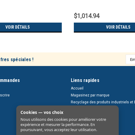
$1,014.94
VOIR DÉTAILS
VOIR DÉTAILS
Adre
fres spéciales !
e-
mail
ommandes
Liens rapides
Accueil
nscrire
Magasinez par marque
Recyclage des produits industriels et 
Retours et livraisons
Cookies — vos choix
À propos
Nous utilisons des cookies pour améliorer votre
Nous contacter
expérience et mesurer la performance. En
poursuivant, vous acceptez leur utilisation.