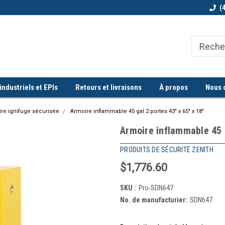
Bienvenue chez Quorum industriel !
Commande minimum de 100$
(
ndustriels et EPIs
Retours et livraisons
À propos
Nous 
re ignifuge sécurisée
Armoire inflammable 45 gal 2 portes 43" x 65" x 18"
Armoire inflammable 45 g
PRODUITS DE SÉCURITÉ ZENITH
$1,776.60
SKU :
Pro-SDN647
No. de manufacturier:
SDN647