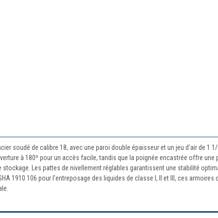
cier soudé de calibre 18, avec une paroi double épaisseur et un jeu d'air de 1 1
erture à 180º pour un accès facile, tandis que la poignée encastrée offre une p
de stockage. Les pattes de nivellement réglables garantissent une stabilité optima
 1910 106 pour l'entreposage des liquides de classe I, II et III, ces armoires off
le.