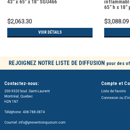
43" x 65" x 18" SGU466
inflammable
65" h x 18" 
$2,063.30
$3,088.09
VOIR DÉTAILS
REJOIGNEZ NOTRE LISTE DE DIFFUSION
pour des of
Contactez-nous:
Compte et C
200-9320 boul. Saint-Laurent
Liste de favoris
Montréal, Quebec
Connexion
ou
S'i
H2N 1N7
Téléphone: 438-788-3874
Courriel: info@preventionquorum.com