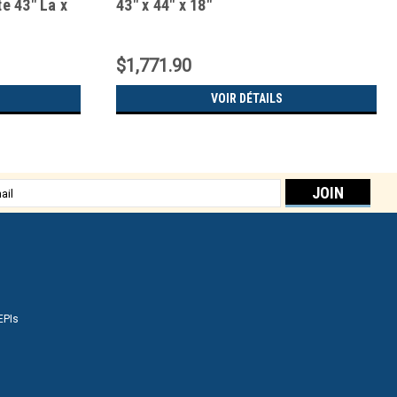
e 43" La x
43" x 44" x 18"
$1,771.90
VOIR DÉTAILS
sse
EPIs