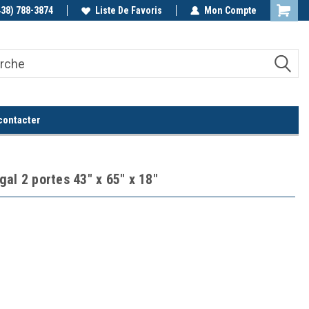
438) 788-3874
Appelez-nous!
Liste De Favoris
Mon Compte
contacter
al 2 portes 43" x 65" x 18"