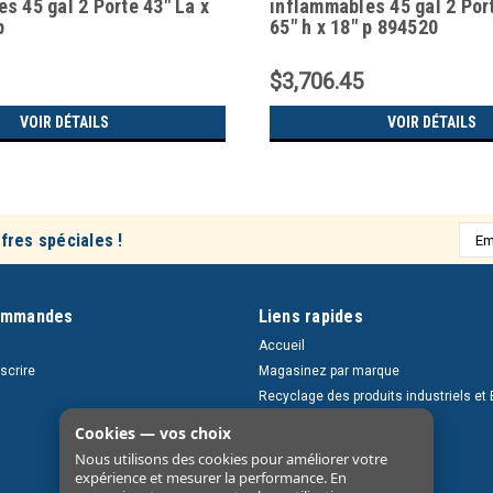
s 45 gal 2 Porte 43" La x
inflammables 45 gal 2 Port
p
65" h x 18" p 894520
$3,706.45
VOIR DÉTAILS
VOIR DÉTAILS
Adre
fres spéciales !
e-
mail
ommandes
Liens rapides
Accueil
nscrire
Magasinez par marque
Recyclage des produits industriels et 
Retours et livraisons
Cookies — vos choix
À propos
Nous utilisons des cookies pour améliorer votre
Nous contacter
expérience et mesurer la performance. En