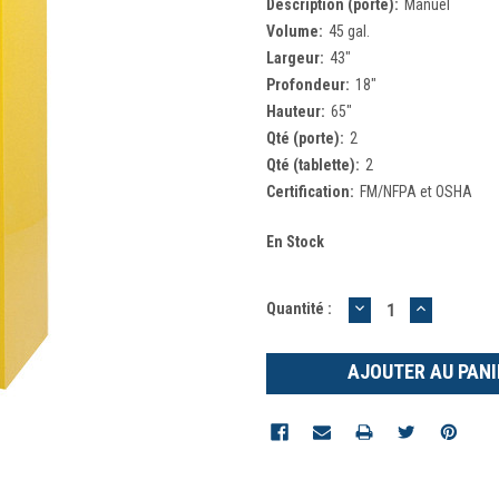
Description (porte):
Manuel
Volume:
45 gal.
Largeur:
43"
Profondeur:
18"
Hauteur:
65"
Qté (porte):
2
Qté (tablette):
2
Certification:
FM/NFPA et OSHA
En Stock
DIMINUER
AUGMEN
Quantité :
LA
LA
QUANTITÉ
QUANTIT
:
: