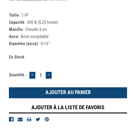
Taille:
1/4"
Capacité:
500 lb (0,25 tonne)
Manille:
Cheville à vis
Anse:
Acier inoxydable
Diamètre (anse):
5/16"
En Stock
DIMINUER
AUGMENTER
Quantité :
LA
LA
QUANTITÉ
QUANTITÉ
:
:
AJOUTER À LA LISTE DE FAVORIS