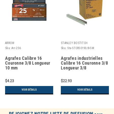
ARROW
STANLEY BOSTITCH
Sku:
Arr-256
Sku:
Sta-STCR50193/8-5M
Agrafes Calibre 16
Agrafes industrielles
Couronne 3/8 Longueur
Calibre 16 Couronne 3/8
10 mm
Longueur 3/8
$4.23
$22.93
VOIR DÉTAILS
VOIR DÉTAILS
REJOIGNEZ NOTRE LISTE DE DIFFUSION