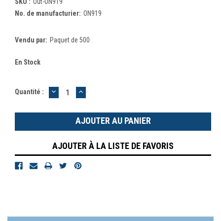
SKU :
Out-ON919
No. de manufacturier:
ON919
Vendu par:
Paquet de 500
En Stock
DIMINUER
AUGMENTER
Quantité :
LA
LA
QUANTITÉ
QUANTITÉ
:
:
AJOUTER À LA LISTE DE FAVORIS