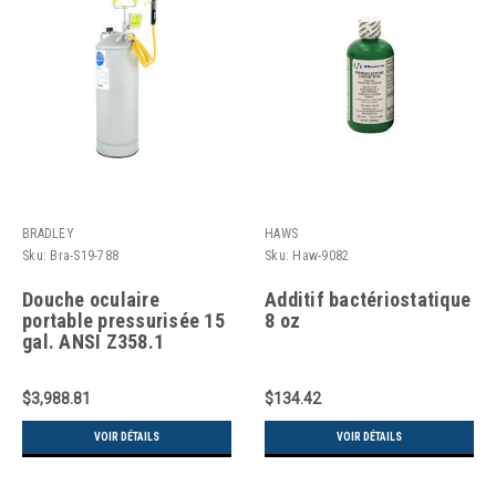
BRADLEY
HAWS
Sku:
Bra-S19-788
Sku:
Haw-9082
Douche oculaire
Additif bactériostatique
portable pressurisée 15
8 oz
gal. ANSI Z358.1
$3,988.81
$134.42
VOIR DÉTAILS
VOIR DÉTAILS