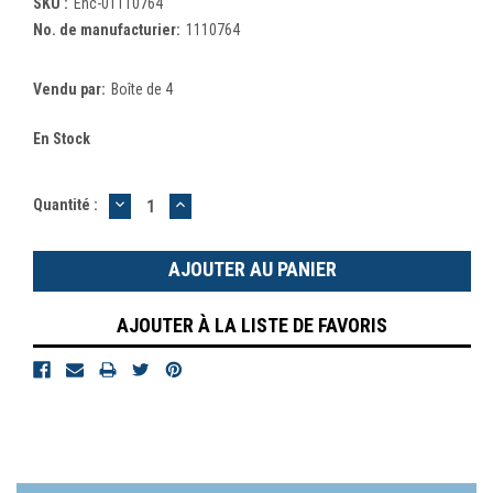
SKU :
Enc-01110764
No. de manufacturier:
1110764
Vendu par:
Boîte de 4
En Stock
DIMINUER
AUGMENTER
Quantité :
LA
LA
QUANTITÉ
QUANTITÉ
:
:
AJOUTER À LA LISTE DE FAVORIS